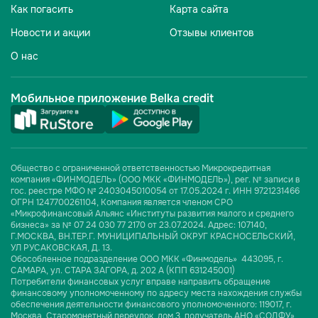
Как погасить
Карта сайта
Новости и акции
Отзывы клиентов
О нас
Мобильное приложение Belka credit
Общество с ограниченной ответственностью Микрокредитная
компания «ФИНМОДЕЛЬ» (ООО МКК «ФИНМОДЕЛЬ»), рег. № записи в
гос. реестре МФО № 2403045010054 от 17.05.2024 г. ИНН 9721231466
ОГРН 1247700261104, Компания является членом СРО
«Микрофинансовый Альянс «Институты развития малого и среднего
бизнеса» за № 07 24 030 77 2170 от 23.07.2024. Адрес: 107140,
Г.МОСКВА, ВН.ТЕР.Г. МУНИЦИПАЛЬНЫЙ ОКРУГ КРАСНОСЕЛЬСКИЙ,
УЛ РУСАКОВСКАЯ, Д. 13.
Обособленное подразделение ООО МКК «Финмодель» 443095, г.
САМАРА, ул. СТАРА ЗАГОРА, д. 202 А (КПП 631245001)
Потребители финансовых услуг вправе направить обращение
финансовому уполномоченному по адресу места нахождения службы
обеспечения деятельности финансового уполномоченного: 119017, г.
Москва, Старомонетный переулок, дом 3, получатель АНО «СОДФУ»,