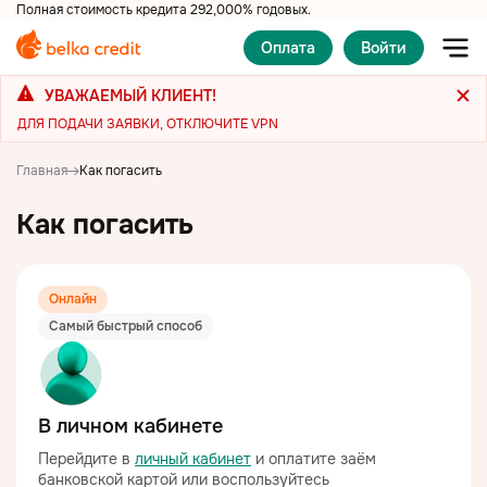
Полная стоимость кредита 292,000% годовых.
Ваш запрос будет решен с соблюдением всех прав
заёмщика, отраженных в федеральных законах,
Оплата
Войти
стандартах и предписаниях СРО и ЦБ.
УВАЖАЕМЫЙ КЛИЕНТ!
Как получить
Пожаловаться омбудсмену
ДЛЯ ПОДАЧИ ЗАЯВКИ, ОТКЛЮЧИТЕ VPN
Как погасить
Популярное
Главная
Как погасить
Пожаловаться
Ещё
Как погасить
Онлайн
Выдача микрозаймов и поддержка
Самый быстрый способ
клиентов — 24/7 без выходных
8 (800) 222 42 20
Бесплатно по России
info@belkacredit.ru
В личном кабинете
Тема сайта:
Перейдите в
личный кабинет
и оплатите заём
банковской картой или воспользуйтесь