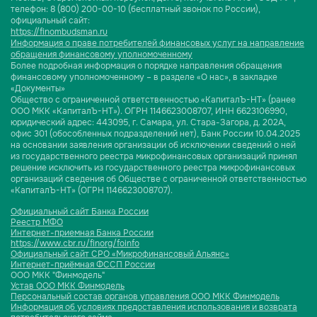
телефон: 8 (800) 200-00-10 (бесплатный звонок по России),
официальный сайт:
https://finombudsman.ru
Информация о праве потребителей финансовых услуг на направление
обращения финансовому уполномоченному
Более подробная информация о порядке направления обращения
финансовому уполномоченному – в разделе «О нас», в закладке
«Документы»
Общество с ограниченной ответственностью «КапиталЪ-НТ» (ранее
ООО МКК «КапиталЪ-НТ»). ОГРН 1146623008707, ИНН 6623106990,
юридический адрес: 443095, г. Самара, ул. Стара-Загора, д. 202А,
офис 301 (обособленных подразделений нет), Банк России 10.04.2025
на основании заявления организации об исключении сведений о ней
из государственного реестра микрофинансовых организаций принял
решение исключить из государственного реестра микрофинансовых
организаций сведения об Обществе с ограниченной ответственностью
«КапиталЪ-НТ» (ОГРН 1146623008707).
Официальный сайт Банка России
Реестр МФО
Интернет-приемная Банка России
https://www.cbr.ru/finorg/foinfo
Официальный сайт СРО «Микрофинансовый Альянс»
Интернет-приёмная ФССП России
ООО МКК "Финмодель"
Устав ООО МКК Финмодель
Персональный состав органов управления ООО МКК Финмодель
Информация об условиях предоставления использования и возврата