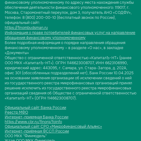
финансовому уполномоченному по адресу места нахождения службы
обеспечения деятельности финансового уполномоченного: 119017, г.
Москва, Старомонетный переулок, дом 3, получатель АНО «СОДФУ»,
телефон: 8 (800) 200-00-10 (бесплатный звонок по России),
официальный сайт:
https://finombudsman.ru
Информация о праве потребителей финансовых услуг на направление
обращения финансовому уполномоченному
Более подробная информация о порядке направления обращения
финансовому уполномоченному – в разделе «О нас», в закладке
«Документы»
Общество с ограниченной ответственностью «КапиталЪ-НТ» (ранее
ООО МКК «КапиталЪ-НТ»). ОГРН 1146623008707, ИНН 6623106990,
юридический адрес: 443095, г. Самара, ул. Стара-Загора, д. 202А,
офис 301 (обособленных подразделений нет), Банк России 10.04.2025
на основании заявления организации об исключении сведений о ней
из государственного реестра микрофинансовых организаций принял
решение исключить из государственного реестра микрофинансовых
организаций сведения об Обществе с ограниченной ответственностью
«КапиталЪ-НТ» (ОГРН 1146623008707).
Официальный сайт Банка России
Реестр МФО
Интернет-приемная Банка России
https://www.cbr.ru/finorg/foinfo
Официальный сайт СРО «Микрофинансовый Альянс»
Интернет-приёмная ФССП России
ООО МКК "Финмодель"
Устав ООО МКК Финмодель