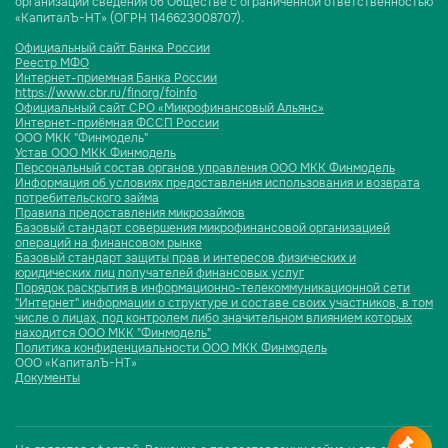
организаций сведения об Обществе с ограниченной ответственностью
«КапиталЪ-НТ» (ОГРН 1146623008707).
Официальный сайт Банка России
Реестр МФО
Интернет-приемная Банка России
https://www.cbr.ru/finorg/foinfo
Официальный сайт СРО «Микрофинансовый Альянс»
Интернет-приёмная ФССП России
ООО МКК "Финмодель"
Устав ООО МКК Финмодель
Персональный состав органов управления ООО МКК Финмодель
Информация об условиях предоставления использования и возврата
потребительского займа
Правила предоставления микрозаймов
Базовый стандарт совершения микрофинансовой организацией
операций на финансовом рынке
Базовый стандарт защиты прав и интересов физических и
юридических лиц получателей финансовых услуг
Порядок раскрытия в информационно-телекоммуникационной сети
"Интернет" информации о структуре и составе своих участников, в том
числе о лицах, под контролем либо значительном влиянием которых
находится ООО МКК "Финмодель"
Политика конфиденциальности ООО МКК Финмодель
ООО «КапиталЪ-НТ»
Документы