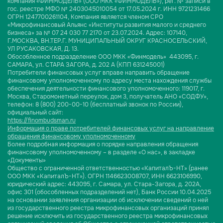
компания «ФИНМОДЕЛЬ» (ООО МКК «ФИНМОДЕЛЬ»), рег. № записи в
гос. реестре МФО № 2403045010054 от 17.05.2024 г. ИНН 9721231466
ОГРН 1247700261104, Компания является членом СРО
«Микрофинансовый Альянс «Институты развития малого и среднего
бизнеса» за № 07 24 030 77 2170 от 23.07.2024. Адрес: 107140,
Г.МОСКВА, ВН.ТЕР.Г. МУНИЦИПАЛЬНЫЙ ОКРУГ КРАСНОСЕЛЬСКИЙ,
УЛ РУСАКОВСКАЯ, Д. 13.
Обособленное подразделение ООО МКК «Финмодель» 443095, г.
САМАРА, ул. СТАРА ЗАГОРА, д. 202 А (КПП 631245001)
Потребители финансовых услуг вправе направить обращение
финансовому уполномоченному по адресу места нахождения службы
обеспечения деятельности финансового уполномоченного: 119017, г.
Москва, Старомонетный переулок, дом 3, получатель АНО «СОДФУ»,
телефон: 8 (800) 200-00-10 (бесплатный звонок по России),
официальный сайт:
https://finombudsman.ru
Информация о праве потребителей финансовых услуг на направление
обращения финансовому уполномоченному
Более подробная информация о порядке направления обращения
финансовому уполномоченному – в разделе «О нас», в закладке
«Документы»
Общество с ограниченной ответственностью «КапиталЪ-НТ» (ранее
ООО МКК «КапиталЪ-НТ»). ОГРН 1146623008707, ИНН 6623106990,
юридический адрес: 443095, г. Самара, ул. Стара-Загора, д. 202А,
офис 301 (обособленных подразделений нет), Банк России 10.04.2025
на основании заявления организации об исключении сведений о ней
из государственного реестра микрофинансовых организаций принял
решение исключить из государственного реестра микрофинансовых