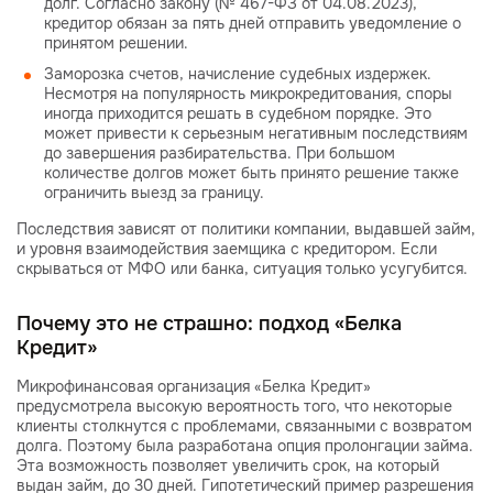
долг. Согласно закону (№ 467-ФЗ от 04.08.2023),
кредитор обязан за пять дней отправить уведомление о
принятом решении.
Заморозка счетов, начисление судебных издержек.
Несмотря на популярность микрокредитования, споры
иногда приходится решать в судебном порядке. Это
может привести к серьезным негативным последствиям
до завершения разбирательства. При большом
количестве долгов может быть принято решение также
ограничить выезд за границу.
Последствия зависят от политики компании, выдавшей займ,
и уровня взаимодействия заемщика с кредитором. Если
скрываться от МФО или банка, ситуация только усугубится.
Почему это не страшно: подход «Белка
Кредит»
Микрофинансовая организация «Белка Кредит»
предусмотрела высокую вероятность того, что некоторые
клиенты столкнутся с проблемами, связанными с возвратом
долга. Поэтому была разработана опция пролонгации займа.
Эта возможность позволяет увеличить срок, на который
выдан займ, до 30 дней. Гипотетический пример разрешения