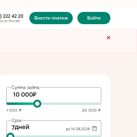
 с
ых
) 222 42 20
Внести платеж
Войти
но по России
Сумма займа
1 000
30 000
Срок
Выберите
дней
дату