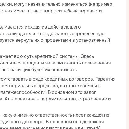
делки, могут незначительно изменяться (например,
ствах имеет право попросить банк перенести
навливаются исходя из действующего
сть заимодателя – предоставить определенную
зуется вернуть их с процентами в установленный
ажает всю суть кредитной системы. Здесь
ачисляться проценты за возможность пользования
енно заемщик будет их оплачивать.
тсутствовать в ряде кредитных договоров. Гарантия
 нематериальные средства, которые заемщик
платежеспособности. В основном это залог
. Альтернатива – поручительство, страхование и
, какую именно ответственность несет каждая из
редитного договора. В основном она денежная
тежу заемщику начисляются пени или штраф).